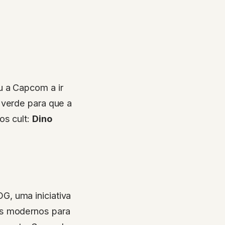
u a Capcom a ir
 verde para que a
os cult:
Dino
, uma iniciativa
as modernos para