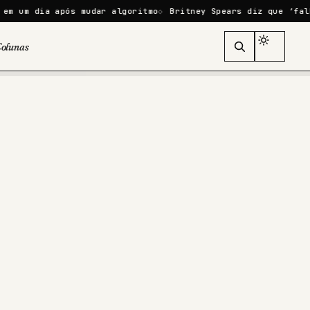
 após mudar algoritmo
Britney Spears diz que ‘falhou como m
olunas