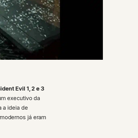
dent Evil 1, 2 e 3
um executivo da
 a ideia de
 modernos já eram