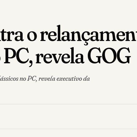
ra o relançament
no PC, revela GOG
ássicos no PC, revela executivo da