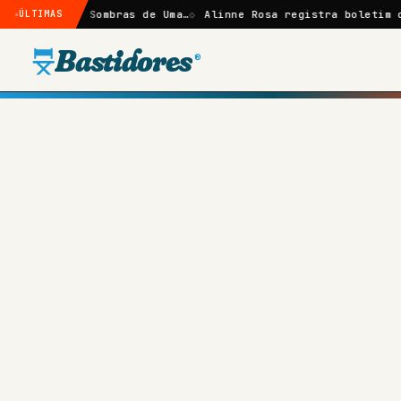
e: Sombras de Uma…
ÚLTIMAS
Alinne Rosa registra boletim de ocorrênc
Bastidores
®