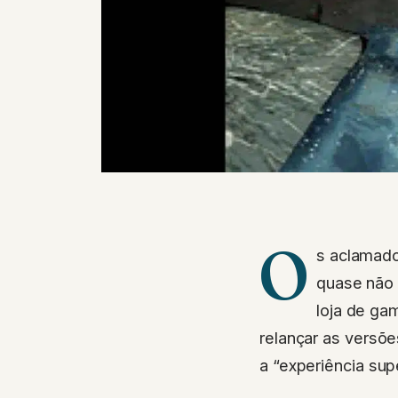
O
s aclamado
quase não 
loja de ga
relançar as versõ
a “experiência supe