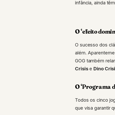
infância, ainda têm
O ‘efeito domin
O sucesso dos cl
além. Aparentemen
GOG também relanç
Crisis
e
Dino Cris
O ‘Programa d
Todos os cinco jo
que visa garantir