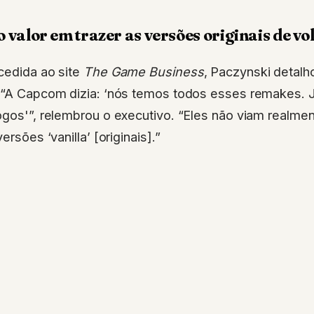
o valor em trazer as versões originais de vol
cedida ao site
The Game Business
, Paczynski detalh
. “A Capcom dizia: ‘nós temos todos esses remakes. J
ogos'”, relembrou o executivo. “Eles não viam realme
ersões ‘vanilla’ [originais].”