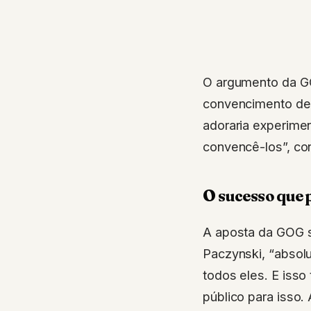
O argumento da GO
convencimento de 
adoraria experim
convencê-los”, co
O sucesso que 
A aposta da GOG s
Paczynski, “absol
todos eles. E isso
público para isso