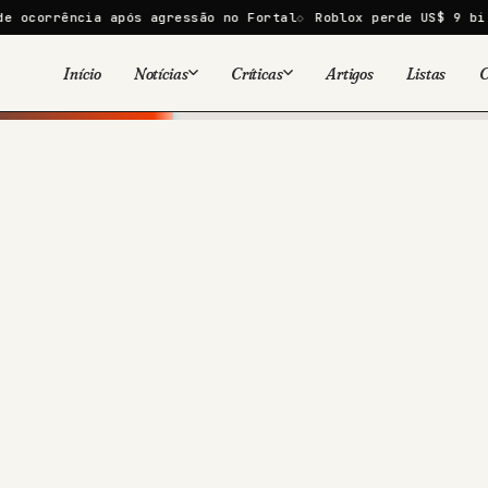
ia após agressão no Fortal
Roblox perde US$ 9 bi em um dia
Início
Notícias
Críticas
Artigos
Listas
C
Viral
Cinema
Cinema
Games
Séries
TV
Games
Quadrinhos
Quadrinhos
Livros
Famosos
Livros
Tecnologia