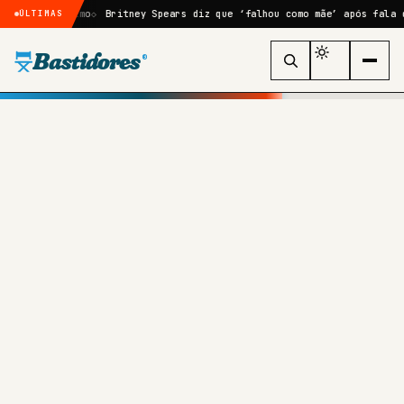
algoritmo
Britney Spears diz que ‘falhou como mãe’ após fala do filh
ÚLTIMAS
Bastidores
®