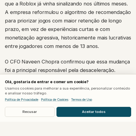
que a Roblox já vinha sinalizando nos últimos meses.
A empresa reformulou o algoritmo de recomendação
para priorizar jogos com maior retenção de longo
prazo, em vez de experiências curtas e com
monetização agressiva, historicamente mais lucrativas
entre jogadores com menos de 13 anos.
O CFO Naveen Chopra confirmou que essa mudança
foi a principal responsável pela desaceleração.
Segundo ele, a monetização por hora ficou abaixo
Olá, gostaria de entrar e comer um cookie?
do previsto justamente no público infantil, à medida
Usamos cookies para melhorar a sua experiência, personalizar conteúdo
e analisar nosso tráfego.
que o algoritmo passou a dar menos espaço para
Política de Privacidade
·
Política de Cookies
·
Termos de Uso
títulos virais de curta duração. Jogos como
Grow a
Garden
e
Steal a Brainrot
, que impulsionaram as
Recusar
Aceitar todos
reservas no verão de 2025, perderam força nesse
novo cenário.