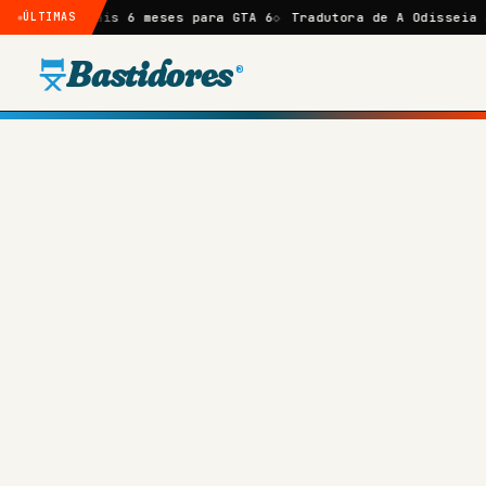
is 6 meses para GTA 6
ÚLTIMAS
Tradutora de A Odisseia amplia crític
Bastidores
®