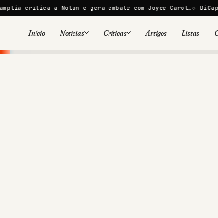
a a Nolan e gera embate com Joyce Carol…
DiCaprio e Bezos l
Início
Notícias
Críticas
Artigos
Listas
C
Viral
Cinema
Cinema
Games
Séries
TV
Games
Quadrinhos
Quadrinhos
Livros
Famosos
Livros
Tecnologia