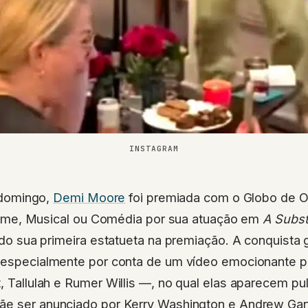
INSTAGRAM
 domingo,
Demi Moore
foi premiada com o Globo de O
ilme, Musical ou Comédia por sua atuação em
A Subst
do sua primeira estatueta na premiação. A conquist
, especialmente por conta de um vídeo emocionante p
 Tallulah e Rumer Willis —, no qual elas aparecem pu
ãe ser anunciado por Kerry Washington e Andrew Garf