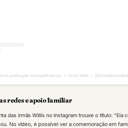
Uma publicação compartilhada por ☆ Scout Willis ☆ (@scoutlaruewillis
s redes e apoio familiar
a das irmãs Willis no Instagram trouxe o título: “Ela 
zou. No vídeo, é possível ver a comemoração em famí