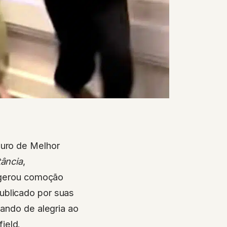
uro de Melhor
ância
,
a gerou comoção
ublicado por suas
lando de alegria ao
ield.