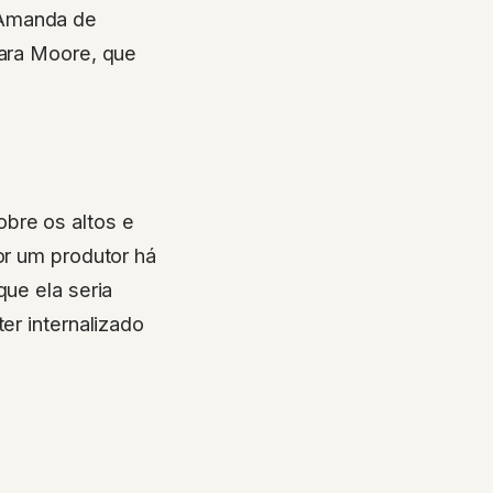
 Amanda de
para Moore, que
bre os altos e
or um produtor há
que ela seria
er internalizado