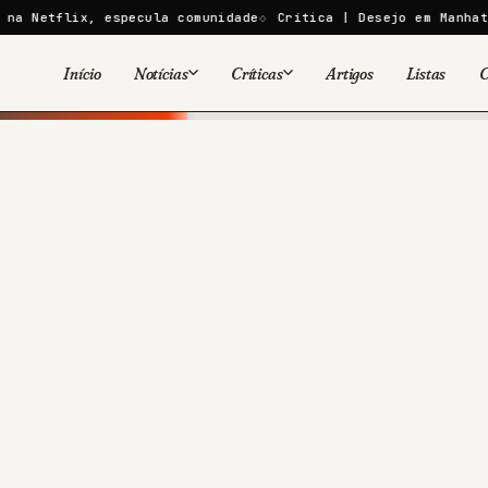
x, especula comunidade
Crítica | Desejo em Manhattan falha 
Início
Notícias
Críticas
Artigos
Listas
C
Viral
Cinema
Cinema
Games
Séries
TV
Games
Quadrinhos
Quadrinhos
Livros
Famosos
Livros
Tecnologia