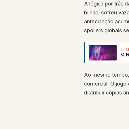
A lógica por trás d
bilhão, sofreu va
antecipação acumu
spoilers globais 
A
O F
Ao mesmo tempo,
comercial. O jogo 
distribuir cópias 