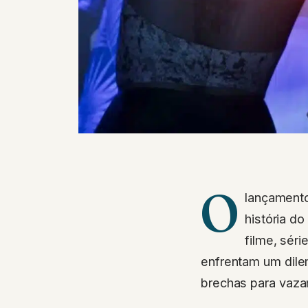
O
lançament
história d
filme, sér
enfrentam um dilem
brechas para vaz