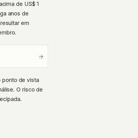
acima de US$ 1
ega anos de
resultar em
embro.
→
 ponto de vista
álise. O risco de
tecipada.