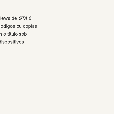
eviews de
GTA 6
 códigos ou cópias
 o título sob
ispositivos