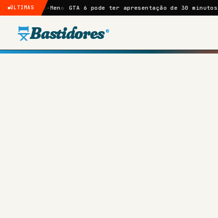
e X-Men
ÚLTIMAS
GTA 6 pode ter apresentação de 30 minutos na Netfli
Bastidores
®