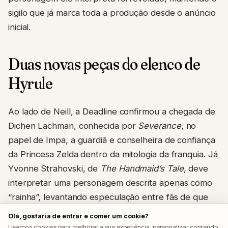
sigilo que já marca toda a produção desde o anúncio
inicial.
Duas novas peças do elenco de
Hyrule
Ao lado de Neill, a Deadline confirmou a chegada de
Dichen Lachman, conhecida por
Severance
, no
papel de Impa, a guardiã e conselheira de confiança
da Princesa Zelda dentro da mitologia da franquia. Já
Yvonne Strahovski, de
The Handmaid’s Tale
, deve
interpretar uma personagem descrita apenas como
“rainha”, levantando especulação entre fãs de que
ela viva a Rainha de Hyrule, possivelmente a mãe da
Olá, gostaria de entrar e comer um cookie?
própria Zelda.
Usamos cookies para melhorar a sua experiência, personalizar conteúdo