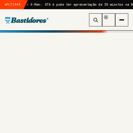
boot de X-Men
GTA 6 pode ter apresentação de 30 minutos na Netflix, 
ÚLTIMAS
Bastidores
®