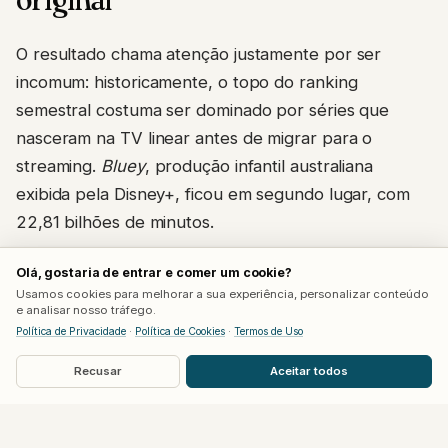
O resultado chama atenção justamente por ser
incomum: historicamente, o topo do ranking
semestral costuma ser dominado por séries que
nasceram na TV linear antes de migrar para o
streaming.
Bluey
, produção infantil australiana
exibida pela Disney+, ficou em segundo lugar, com
22,81 bilhões de minutos.
The Pitt
, drama médico do HBO Max, terminou em
Olá, gostaria de entrar e comer um cookie?
Usamos cookies para melhorar a sua experiência, personalizar conteúdo
terceiro lugar geral e segundo entre originais, com
e analisar nosso tráfego.
21,12 bilhões de minutos, resultado puxado por um
Política de Privacidade
·
Política de Cookies
·
Termos de Uso
crescimento expressivo da segunda temporada em
Recusar
Aceitar todos
relação à primeira. A série permaneceu 21 semanas
consecutivas entre as dez mais assistidas do
levantamento semanal.