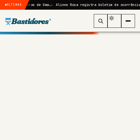
ze: Sombras de Uma…
Alinne Rosa registra boletim de ocorrência após 
ÚLTIMAS
Bastidores
®