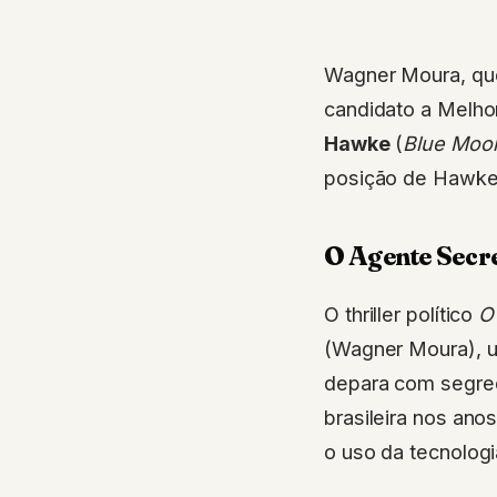
Wagner Moura, que
candidato a Melho
Hawke
(
Blue Moo
posição de Hawke
O Agente Secr
O thriller político
O
(Wagner Moura), um
depara com segred
brasileira nos ano
o uso da tecnolog