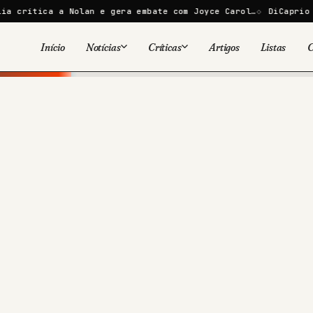
Nolan e gera embate com Joyce Carol…
DiCaprio e Bezos lança
Início
Notícias
Críticas
Artigos
Listas
C
Viral
Cinema
Cinema
Games
Séries
TV
Games
Quadrinhos
Quadrinhos
Livros
Famosos
Livros
Tecnologia