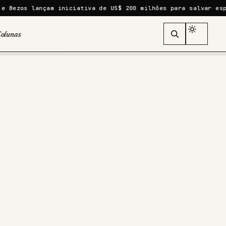
m iniciativa de US$ 200 milhões para salvar espécies ameaçad
olunas