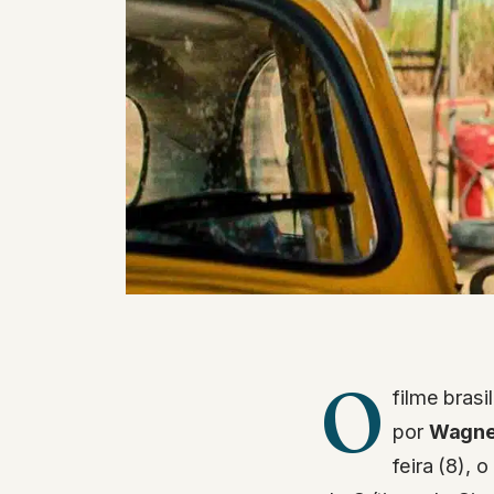
O
filme brasi
por
Wagne
feira (8), 