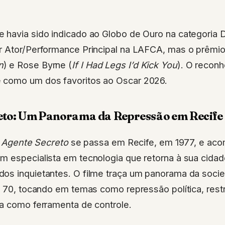
 havia sido indicado ao Globo de Ouro na categoria D
r Ator/Performance Principal na LAFCA, mas o prêmi
n
) e Rose Byrne (
If I Had Legs I’d Kick You
). O reconh
 como um dos favoritos ao Oscar 2026.
eto: Um Panorama da Repressão em Recife
 Agente Secreto
se passa em Recife, em 1977, e ac
 especialista em tecnologia que retorna à sua cidade
os inquietantes. O filme traça um panorama da socied
s 70, tocando em temas como repressão política, restr
ia como ferramenta de controle.