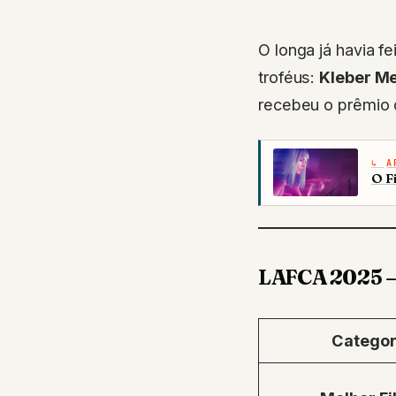
O longa já havia f
troféus:
Kleber Me
recebeu o prêmio 
A
O F
LAFCA 2025 – 
Categor