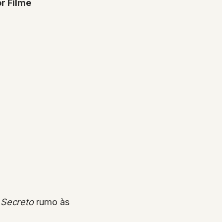
r Filme
 Secreto
rumo às