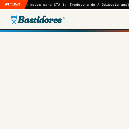
 meses para GTA 6
ÚLTIMAS
Tradutora de A Odisseia amplia crítica a 
Bastidores
®