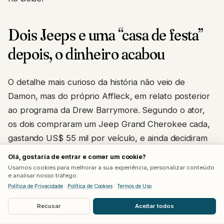
Dois Jeeps e uma “casa de festa”
depois, o dinheiro acabou
O detalhe mais curioso da história não veio de
Damon, mas do próprio Affleck, em relato posterior
ao programa da Drew Barrymore. Segundo o ator,
os dois compraram um Jeep Grand Cherokee cada,
gastando US$ 55 mil por veículo, e ainda decidiram
alugar uma casa por US$ 5 mil ao mês próxima ao
Olá, gostaria de entrar e comer um cookie?
Hollywood Bowl, batizada informalmente de “casa da
Usamos cookies para melhorar a sua experiência, personalizar conteúdo
e analisar nosso tráfego.
festa”. Seis meses depois, o dinheiro havia
Política de Privacidade
·
Política de Cookies
·
Termos de Uso
simplesmente acabado.
Recusar
Aceitar todos
“Achamos que aquilo era tudo de que precisávamos.