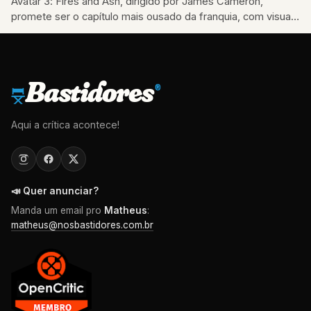
Avatar 3: Fires and Ash, dirigido por James Cameron,
promete ser o capítulo mais ousado da franquia, com visuais
incríveis e escolhas…
Bastidores
®
Aqui a crítica acontece!
📣 Quer anunciar?
Manda um email pro
Matheus
:
matheus@nosbastidores.com.br