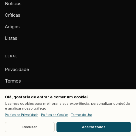
Notícias
Críticas
Artigos
Listas
LEGAL
Privacidade
Termos
Cookies
Olá, gostaria de entrar e comer um cookie?
Usamos cookies para melhorar a sua experiência, personalizar conteúdo
e analisar nosso tráfego.
Política de Privacidade
·
Política de Cookies
·
Termos de Uso
© 2026 BASTIDORES. TODOS OS DIREITOS RESERVADOS.
FEITO COM CAFÉ POR
MATHEUS SERAFIM
Recusar
Aceitar todos