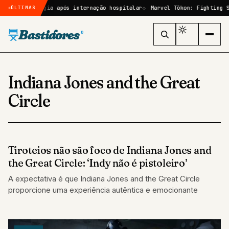
por cirurgia após internação hospitalar
Marvel Tōkon: Fighting Soul
ÚLTIMAS
Bastidores
®
Indiana Jones and the Great
Circle
Tiroteios não são foco de Indiana Jones and
GAMES
the Great Circle: ‘Indy não é pistoleiro’
A expectativa é que Indiana Jones and the Great Circle
proporcione uma experiência autêntica e emocionante