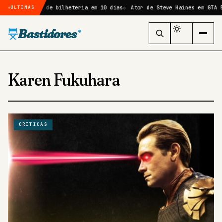
vo recorde de bilheteria em 10 dias
Ator de Steve Haines em GTA 5 re
ÚLTIMAS
Bastidores
®
Karen Fukuhara
CRÍTICAS