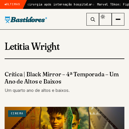
ará por cirurgia após internação hospitalar
Marvel Tōkon: Fighting S
ÚLTIMAS
Bastidores
®
Letitia Wright
Crítica | Black Mirror – 4ª Temporada – Um
CRÍTICAS
Ano de Altos e Baixos
Um quarto ano de altos e baixos.
CINEMA