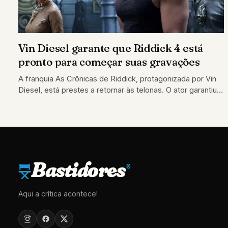
Vin Diesel garante que Riddick 4 está
pronto para começar suas gravações
A franquia As Crônicas de Riddick, protagonizada por Vin
Diesel, está prestes a retornar às telonas. O ator garantiu
que tudo está pronto…
Bastidores
®
Aqui a crítica acontece!