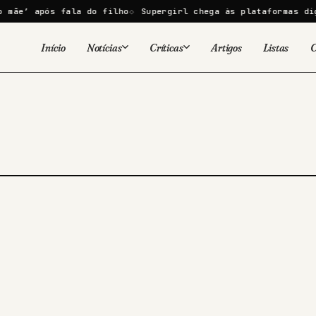
ãe’ após fala do filho
Supergirl chega às plataformas digi
Início
Notícias
Críticas
Artigos
Listas
C
Viral
Cinema
Cinema
Games
Séries
TV
Games
Quadrinhos
Quadrinhos
Livros
Famosos
Livros
Tecnologia