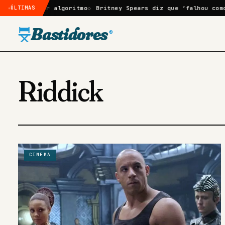
 após mudar algoritmo
ÚLTIMAS
Britney Spears diz que ‘falhou como m
Bastidores
®
Riddick
CINEMA