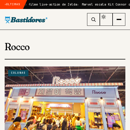
confirmado no filme live-action de Zelda
Marvel escala Kit Connor co
ÚLTIMAS
Bastidores
®
Rocco
COLUNAS