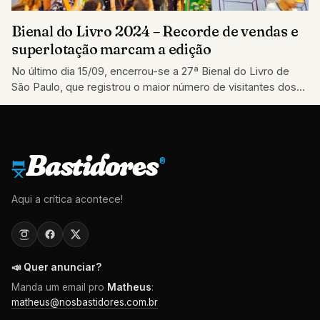
Bienal do Livro 2024 – Recorde de vendas e
superlotação marcam a edição
No último dia 15/09, encerrou-se a 27ª Bienal do Livro de
São Paulo, que registrou o maior número de visitantes dos
últimos…
Bastidores
®
Aqui a crítica acontece!
📣 Quer anunciar?
Manda um email pro
Matheus
:
matheus@nosbastidores.com.br