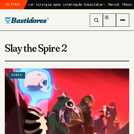
 ele passará por cirurgia após internação hospitalar
Marvel Tōkon: F
ÚLTIMAS
Bastidores
®
Slay the Spire 2
GAMES