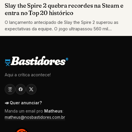
Slay the Spire 2 quebra recordes na Steam e
entra no Top 20 histórico
O lançamento antecipado de Slay the Spire 2 superou as
expectativas da equipe. O jogo ultrapassou 560 mil
jogadores simultâneos
Bastidores
®
Aqui a crítica acontece!
📣 Quer anunciar?
Manda um email pro
Matheus
:
matheus@nosbastidores.com.br