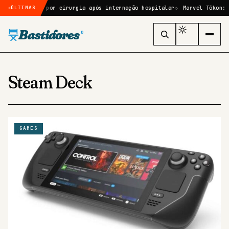
ele passará por cirurgia após internação hospitalar
Marvel Tōkon: Fi
ÚLTIMAS
Bastidores
®
Steam Deck
GAMES