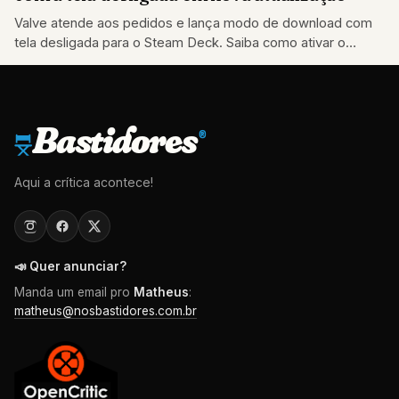
Valve atende aos pedidos e lança modo de download com
tela desligada para o Steam Deck. Saiba como ativar o
recurso e…
Bastidores
®
Aqui a crítica acontece!
📣 Quer anunciar?
Manda um email pro
Matheus
:
matheus@nosbastidores.com.br