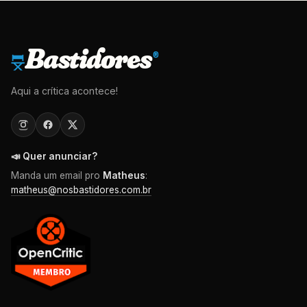
Bastidores
®
Aqui a crítica acontece!
📣 Quer anunciar?
Manda um email pro
Matheus
:
matheus@nosbastidores.com.br