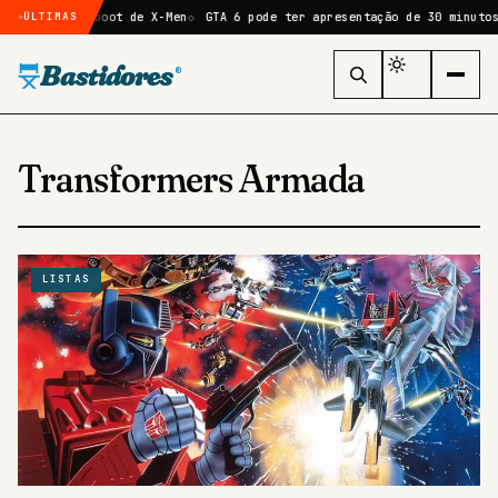
clope no reboot de X-Men
GTA 6 pode ter apresentação de 30 minutos n
ÚLTIMAS
Bastidores
®
Transformers Armada
LISTAS