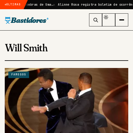
Elize: Sombras de Uma…
Alinne Rosa registra boletim de ocorrência ap
ÚLTIMAS
Bastidores
®
Will Smith
FAMOSOS