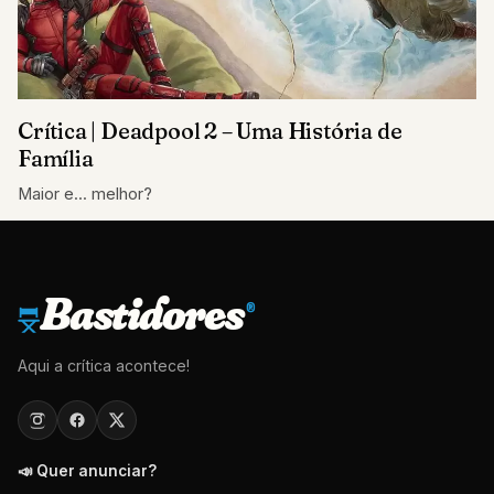
Crítica | Deadpool 2 – Uma História de
Família
Maior e... melhor?
Bastidores
®
Aqui a crítica acontece!
📣 Quer anunciar?