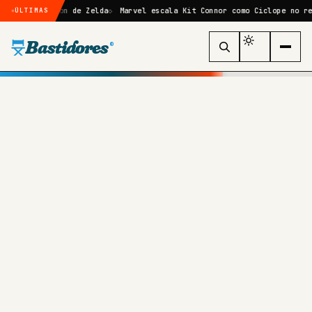
ve-action de Zelda
Marvel escala Kit Connor como Ciclope no reboot d
ÚLTIMAS
Bastidores
®