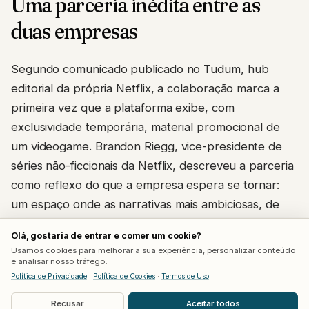
Uma parceria inédita entre as
duas empresas
Segundo comunicado publicado no Tudum, hub
editorial da própria Netflix, a colaboração marca a
primeira vez que a plataforma exibe, com
exclusividade temporária, material promocional de
um videogame. Brandon Riegg, vice-presidente de
séries não-ficcionais da Netflix, descreveu a parceria
como reflexo do que a empresa espera se tornar:
um espaço onde as narrativas mais ambiciosas, de
qualquer mídia, encontram o maior público possível.
Olá, gostaria de entrar e comer um cookie?
Usamos cookies para melhorar a sua experiência, personalizar conteúdo
A exibição acontece às 15h no horário do leste dos
e analisar nosso tráfego.
Estados Unidos (16h em Brasília), exclusiva para
Política de Privacidade
·
Política de Cookies
·
Termos de Uso
assinantes da Netflix por seis horas, antes de chegar
Recusar
Aceitar todos