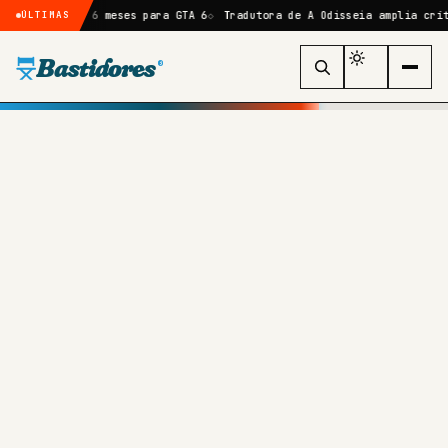
ais 6 meses para GTA 6
Tradutora de A Odisseia amplia crítica a Nola
ÚLTIMAS
Bastidores
®