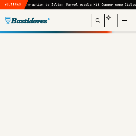
ilme live-action de Zelda
Marvel escala Kit Connor como Ciclope no r
ÚLTIMAS
Bastidores
®