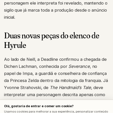
personagem ele interpreta foi revelado, mantendo o
sigilo que já marca toda a produção desde o anúncio
inicial.
Duas novas peças do elenco de
Hyrule
Ao lado de Neill, a Deadline confirmou a chegada de
Dichen Lachman, conhecida por
Severance
, no
papel de Impa, a guardiã e conselheira de confiança
da Princesa Zelda dentro da mitologia da franquia. Já
Yvonne Strahovski, de
The Handmaid’s Tale
, deve
interpretar uma personagem descrita apenas como
“rainha”, levantando especulação entre fãs de que
Olá, gostaria de entrar e comer um cookie?
ela viva a Rainha de Hyrule, possivelmente a mãe da
Usamos cookies para melhorar a sua experiência, personalizar conteúdo