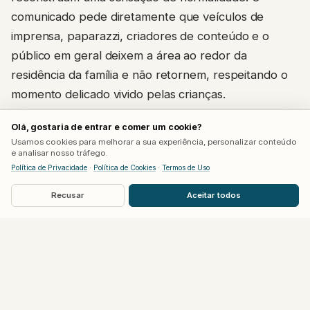
comunicado pede diretamente que veículos de
imprensa, paparazzi, criadores de conteúdo e o
público em geral deixem a área ao redor da
residência da família e não retornem, respeitando o
momento delicado vivido pelas crianças.
Olá, gostaria de entrar e comer um cookie?
Um comunicado anterior, divulgado em 5 de agosto
Usamos cookies para melhorar a sua experiência, personalizar conteúdo
durante a internação de Hilton, já havia trazido uma
e analisar nosso tráfego.
notícia mais positiva sobre seu estado: segundo a
Política de Privacidade
·
Política de Cookies
·
Termos de Uso
família, ele conseguia se comunicar, o que trouxe
Recusar
Aceitar todos
esperança a todos.
O que já se sabe sobre o episódio
A polícia foi acionada na noite de 4 de agosto após