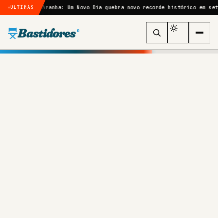
Homem-Aranha: Um Novo Dia quebra novo recorde histórico em sete dias
ÚLTIMAS
Bastidores
®