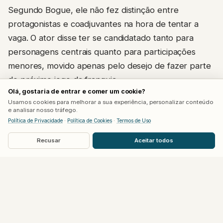
Segundo Bogue, ele não fez distinção entre
protagonistas e coadjuvantes na hora de tentar a
vaga. O ator disse ter se candidatado tanto para
personagens centrais quanto para participações
menores, movido apenas pelo desejo de fazer parte
do próximo jogo da franquia.
Olá, gostaria de entrar e comer um cookie?
Usamos cookies para melhorar a sua experiência, personalizar conteúdo
Apesar do esforço, nenhuma das tentativas avançou,
e analisar nosso tráfego.
e a Rockstar nunca deu qualquer retorno, nem
Política de Privacidade
·
Política de Cookies
·
Termos de Uso
mesmo uma recusa formal. Bogue afirmou que
Recusar
Aceitar todos
chegou a suspeitar da existência de uma política
interna não declarada contra a reutilização de atores
em papéis diferentes dentro da mesma franquia,
hipótese que ajudaria a explicar o silêncio da
produtora diante de tantas tentativas.