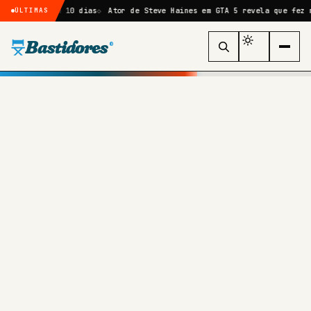
a em 10 dias
Ator de Steve Haines em GTA 5 revela que fez mais de 60
ÚLTIMAS
Bastidores
®