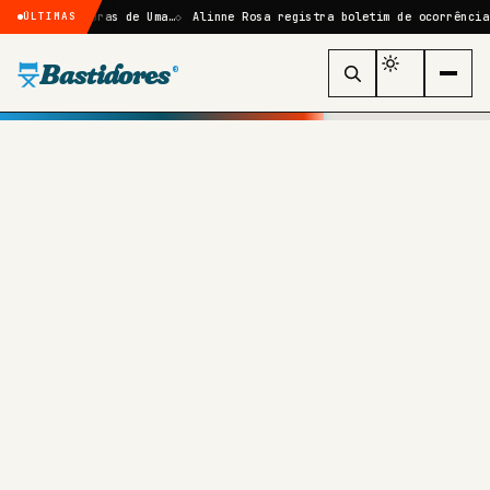
e: Sombras de Uma…
Alinne Rosa registra boletim de ocorrência após a
ÚLTIMAS
Bastidores
®