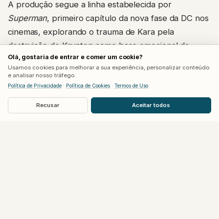
Superman
, primeiro capítulo da nova fase da DC nos
cinemas, explorando o trauma de Kara pela
destruição de Krypton como base emocional da
trajetória da personagem, em uma mistura de ficção
Olá, gostaria de entrar e comer um cookie?
científica, ação e drama pessoal que distancia a
Usamos cookies para melhorar a sua experiência, personalizar conteúdo
heroína da imagem mais otimista do primo.
e analisar nosso tráfego.
Política de Privacidade
·
Política de Cookies
·
Termos de Uso
Recusar
Aceitar todos