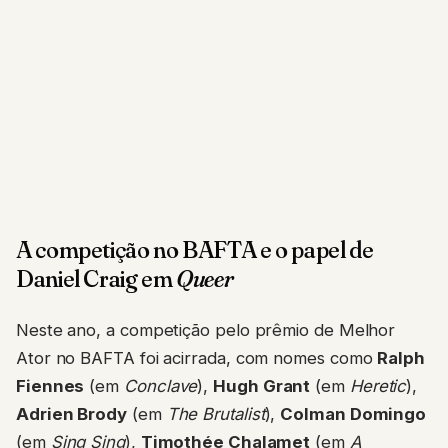
A competição no BAFTA e o papel de
Daniel Craig em
Queer
Neste ano, a competição pelo prêmio de Melhor
Ator no BAFTA foi acirrada, com nomes como
Ralph
Fiennes
(em
Conclave
),
Hugh Grant
(em
Heretic
),
Adrien Brody
(em
The Brutalist
),
Colman Domingo
(em
Sing Sing
),
Timothée Chalamet
(em
A