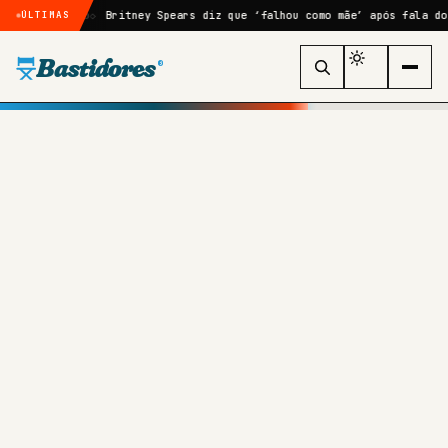
oritmo
Britney Spears diz que ‘falhou como mãe’ após fala do filho
ÚLTIMAS
Bastidores
®