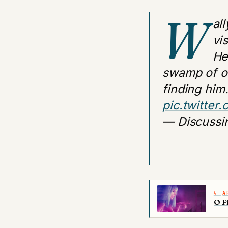
W
al
vi
He
swamp of ove
finding him
pic.twitter
— Discussi
A
O F