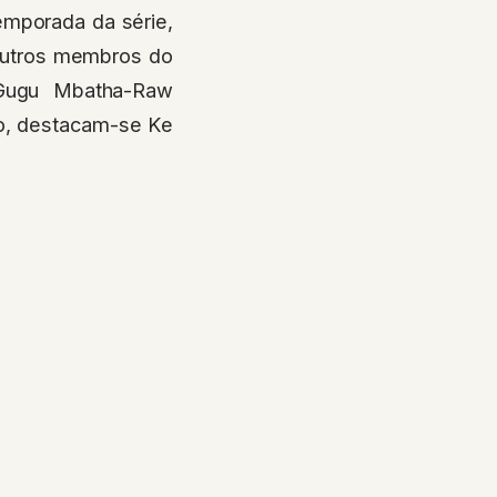
emporada da série,
 outros membros do
 Gugu Mbatha-Raw
co, destacam-se Ke