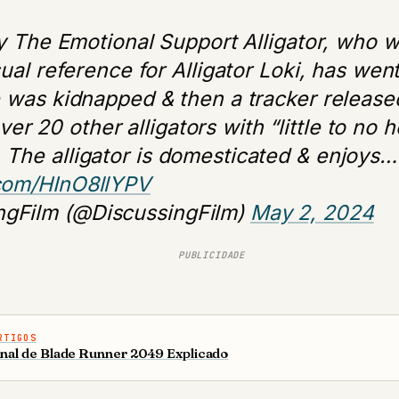
ly The Emotional Support Alligator, who 
sual reference for Alligator Loki, has wen
 was kidnapped & then a tracker released
r 20 other alligators with “little to no 
. The alligator is domesticated & enjoys…
.com/HInO8llYPV
ngFilm (@DiscussingFilm)
May 2, 2024
PUBLICIDADE
RTIGOS
inal de Blade Runner 2049 Explicado