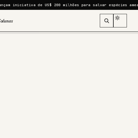
iativa de US$ 200 milhões para salvar espécies ameaçadas
As
olunas