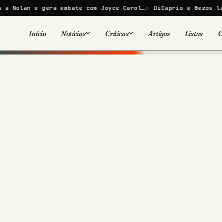
e gera embate com Joyce Carol…
DiCaprio e Bezos lançam inic
Início
Notícias
Críticas
Artigos
Listas
C
Viral
Cinema
Cinema
Games
Séries
TV
Games
Quadrinhos
Quadrinhos
Livros
Famosos
Livros
Tecnologia