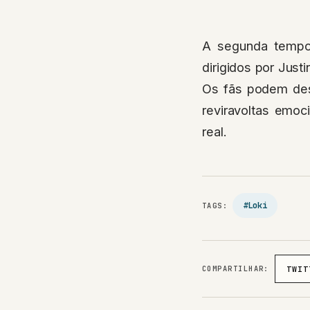
A segunda tempor
dirigidos por Jus
Os fãs podem desf
reviravoltas emo
real.
#Loki
TAGS:
COMPARTILHAR:
TWIT