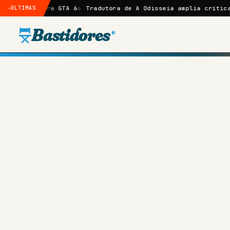
para GTA 6
ÚLTIMAS
Tradutora de A Odisseia amplia crítica a Nolan 
Bastidores
®