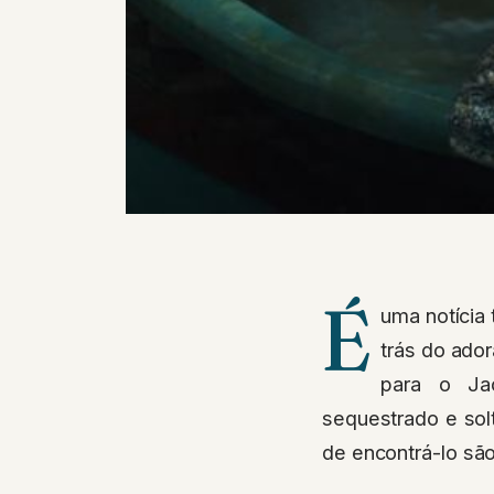
É
uma notícia 
trás do ado
para o Ja
sequestrado e sol
de encontrá-lo sã