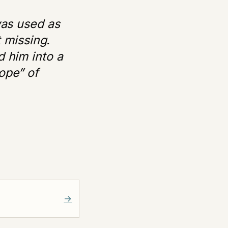
was used as
t missing.
 him into a
hope” of
→