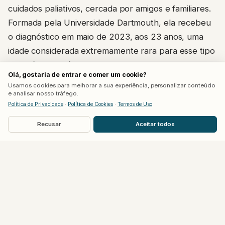
cuidados paliativos, cercada por amigos e familiares.
Formada pela Universidade Dartmouth, ela recebeu
o diagnóstico em maio de 2023, aos 23 anos, uma
idade considerada extremamente rara para esse tipo
específico de câncer, geralmente diagnosticado em
Olá, gostaria de entrar e comer um cookie?
pessoas acima dos 50 anos.
Usamos cookies para melhorar a sua experiência, personalizar conteúdo
e analisar nosso tráfego.
Segundo relatos publicados por ela mesma ao longo
Política de Privacidade
·
Política de Cookies
·
Termos de Uso
do tratamento, o que inicialmente parecia ser uma
Recusar
Aceitar todos
hérnia acabou revelando o tumor. Cinco meses de
quimioterapia e imunoterapia reduziram a massa,
seguidos de cirurgia para remoção de boa parte do
tumor. Parte do câncer, porém, permaneceu alojada
no fígado, e novos exames meses depois revelaram
crescimento de lesões, levando Sydney a buscar
uma segunda opinião médica e uma nova equipe em