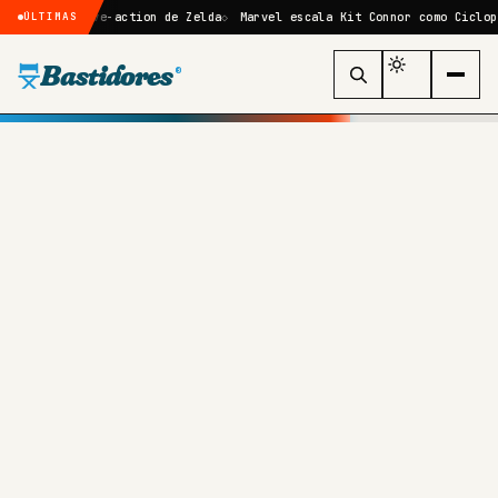
me live-action de Zelda
Marvel escala Kit Connor como Ciclope no reb
ÚLTIMAS
Bastidores
®