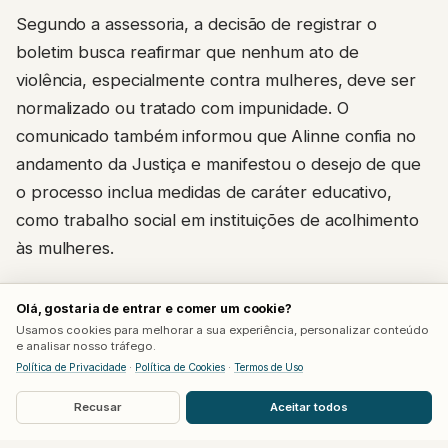
Segundo a assessoria, a decisão de registrar o
boletim busca reafirmar que nenhum ato de
violência, especialmente contra mulheres, deve ser
normalizado ou tratado com impunidade. O
comunicado também informou que Alinne confia no
andamento da Justiça e manifestou o desejo de que
o processo inclua medidas de caráter educativo,
como trabalho social em instituições de acolhimento
às mulheres.
A cantora ainda agradeceu, via nota, as
Olá, gostaria de entrar e comer um cookie?
manifestações de carinho e apoio recebidas desde a
Usamos cookies para melhorar a sua experiência, personalizar conteúdo
e analisar nosso tráfego.
repercussão do caso. O texto não menciona a
Política de Privacidade
·
Política de Cookies
·
Termos de Uso
identidade do agressor nem detalha em qual
Recusar
Aceitar todos
delegacia o registro foi feito.