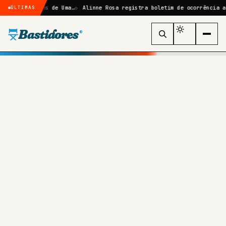
 Sombras de Uma…
Alinne Rosa registra boletim de ocorrência após agr
ÚLTIMAS
Bastidores
®