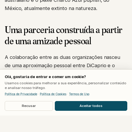
australiano e o peixe Charco Azul pupfish, do
México, atualmente extinto na natureza.
Uma parceria construída a partir
de uma amizade pessoal
A colaboração entre as duas organizações nasceu
de uma aproximação pessoal entre DiCaprio e o
casal Bezos. Segundo o Hollywood Reporter, o ator
Olá, gostaria de entrar e comer um cookie?
levou o biólogo Wes Sechrest, cofundador da
Usamos cookies para melhorar a sua experiência, personalizar conteúdo
e analisar nosso tráfego.
Re:wild ao seu lado, para se encontrar com Jeff
Política de Privacidade
·
Política de Cookies
·
Termos de Uso
Bezos e Lauren Sánchez ainda na primavera de
Recusar
Aceitar todos
2021, reunião que acabou pavimentando o caminho
para essa parceria financeira.
Do total de US$ 200 milhões, US$ 100 milhões vêm