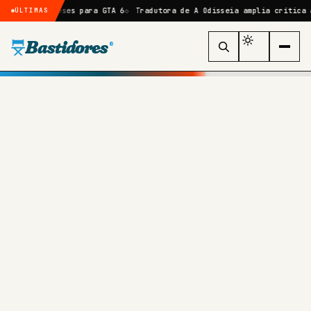
6 meses para GTA 6
Tradutora de A Odisseia amplia crítica a Nolan e 
ÚLTIMAS
Bastidores
®