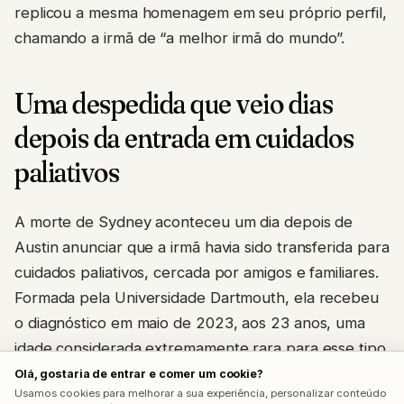
replicou a mesma homenagem em seu próprio perfil,
chamando a irmã de “a melhor irmã do mundo”.
Uma despedida que veio dias
depois da entrada em cuidados
paliativos
A morte de Sydney aconteceu um dia depois de
Austin anunciar que a irmã havia sido transferida para
cuidados paliativos, cercada por amigos e familiares.
Formada pela Universidade Dartmouth, ela recebeu
o diagnóstico em maio de 2023, aos 23 anos, uma
idade considerada extremamente rara para esse tipo
específico de câncer, geralmente diagnosticado em
Olá, gostaria de entrar e comer um cookie?
Usamos cookies para melhorar a sua experiência, personalizar conteúdo
pessoas acima dos 50 anos.