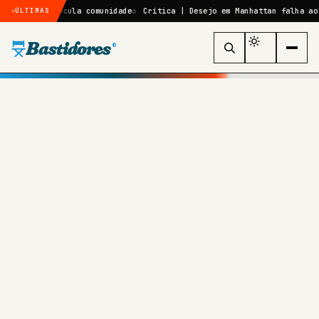
, especula comunidade
Crítica | Desejo em Manhattan falha ao mistura
ÚLTIMAS
Bastidores
®