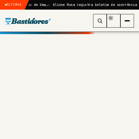
Sombras de Uma…
Alinne Rosa registra boletim de ocorrência após agre
ÚLTIMAS
Bastidores
®