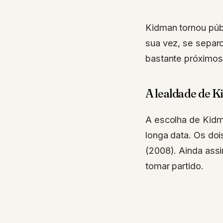
Kidman tornou púb
sua vez, se separ
bastante próximos
A lealdade de K
A escolha de Kidm
longa data. Os do
(2008). Ainda assi
tomar partido.