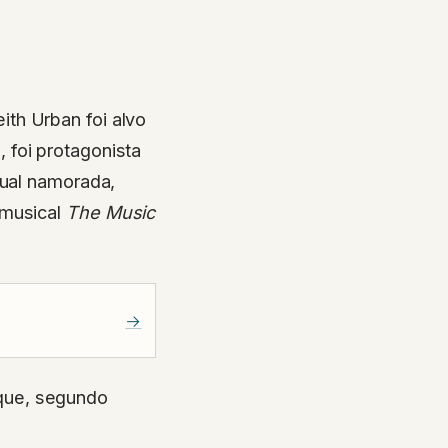
th Urban foi alvo
 foi protagonista
tual namorada,
 musical
The Music
→
que, segundo