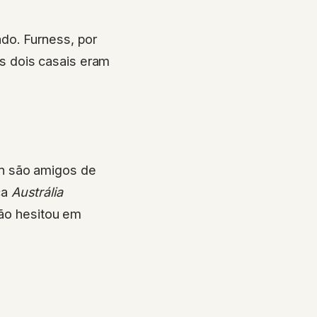
do. Furness, por
s dois casais eram
an são amigos de
ca
Austrália
não hesitou em