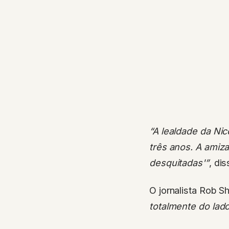
“A lealdade da Ni
três anos. A amiz
desquitadas'”
, di
O jornalista Rob S
totalmente do lad