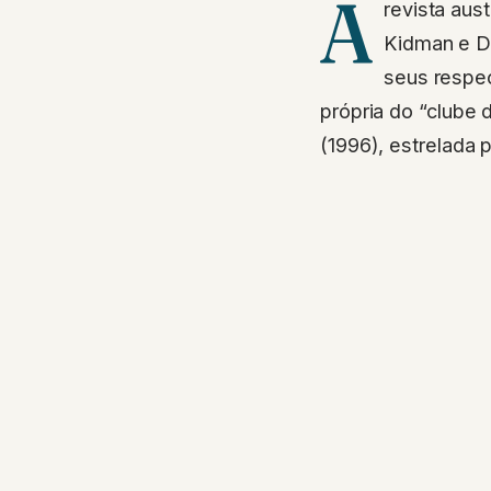
A
revista aus
Kidman e D
seus respe
própria do “clube
(1996), estrelada