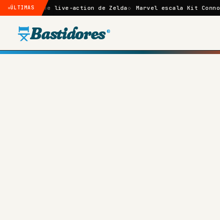
lme live-action de Zelda
ÚLTIMAS
Marvel escala Kit Connor como Cicl
Bastidores
®