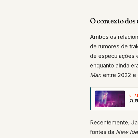
O contexto dos d
Ambos os relacion
de rumores de tra
de especulações em
enquanto ainda er
Man
entre 2022 e
A
O F
Recentemente, Ja
fontes da
New Ide