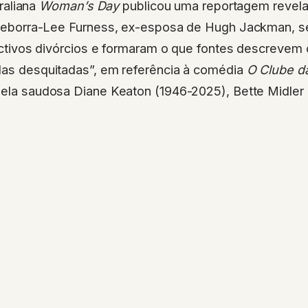
traliana
Woman’s Day
publicou uma reportagem revela
eborra-Lee Furness, ex-esposa de Hugh Jackman, s
ctivos divórcios e formaram o que fontes descreve
 das desquitadas”, em referência à comédia
O Clube d
 pela saudosa Diane Keaton (1946-2025), Bette Midler