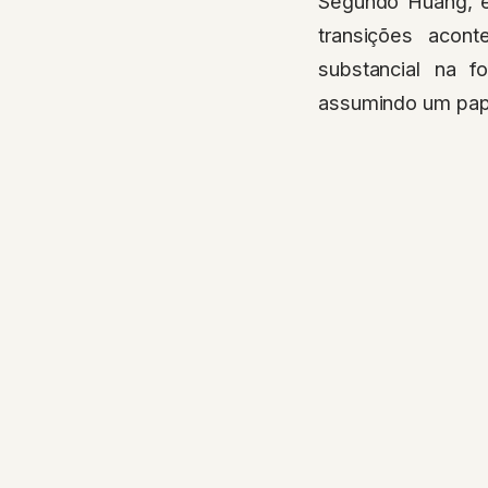
Segundo Huang, e
transições acon
substancial na 
assumindo um pap