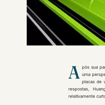
A
pós sua pa
uma perspec
placas de v
respostas, Hua
relativamente curt