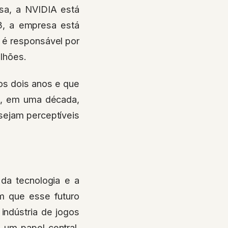
sa, a NVIDIA está
3, a empresa está
á é responsável por
ilhões.
os dois anos e que
ue, em uma década,
sejam perceptíveis
da tecnologia e a
em que esse futuro
indústria de jogos
 um papel central,