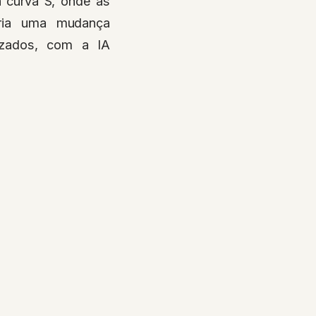
 curva S, onde as
aria uma mudança
izados, com a IA