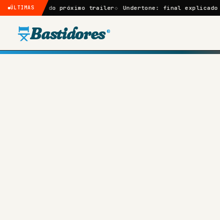
 do próximo trailer
ÚLTIMAS
Undertone: final explicado e o signifi
Bastidores
®