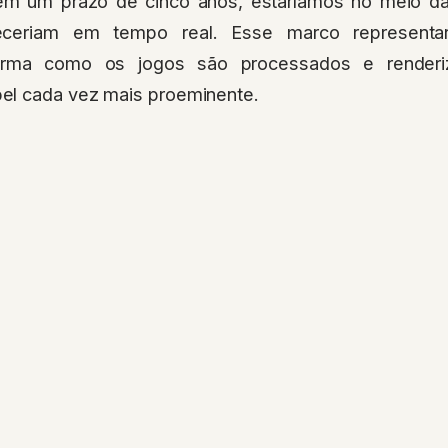
m um prazo de cinco anos, estaríamos no meio da
teceriam em tempo real. Esse marco represent
forma como os jogos são processados e render
el cada vez mais proeminente.