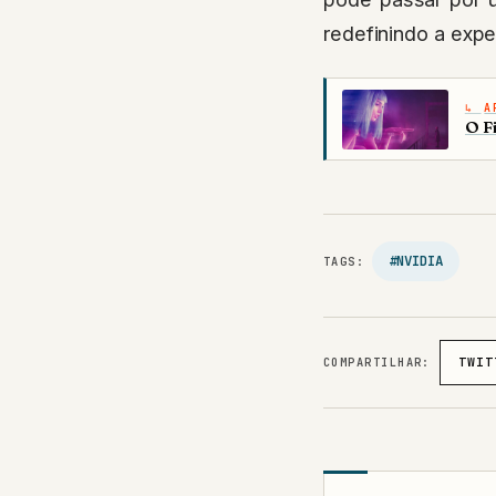
redefinindo a exp
A
O F
#NVIDIA
TAGS:
COMPARTILHAR:
TWIT