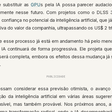
 substituir as
GPU
s pela IA possa parecer audacio
amente nesse futuro. Com projetos como o DLSS 
onfiança no potencial da inteligência artificial, que j
ativa do valor da companhia, ultrapassando os US$ 2 tr
e esse processo já está em andamento há pelo men
a IA continuará de forma progressiva. Ele projeta q
 será completa, embora os efeitos dessa mudança já 
.
PUBLICIDADE
ssam considerar essa previsão otimista, o avanço 
ção da inteligência artificial em várias áreas suger
sível, mas também provável. Nos próximos anos, a 
ma transformação radical, onde a IA desempenhará