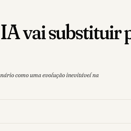
A vai substituir 
enário como uma evolução inevitável na