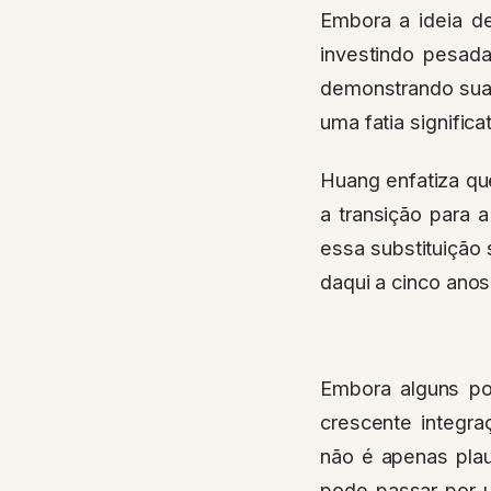
Embora a ideia de
investindo pesad
demonstrando sua c
uma fatia signific
Huang enfatiza qu
a transição para 
essa substituição
daqui a cinco anos
Embora alguns po
crescente integra
não é apenas plau
pode passar por u