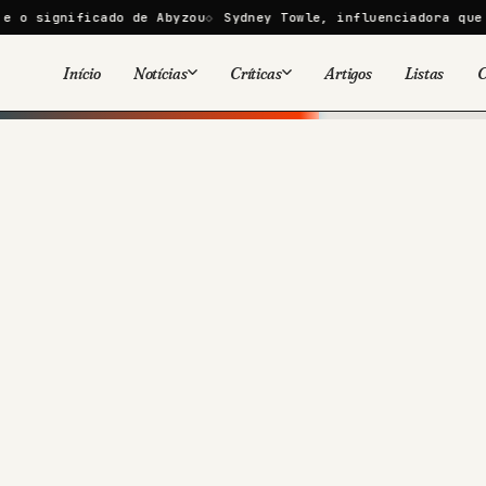
cado de Abyzou
Sydney Towle, influenciadora que documentou 
Início
Notícias
Críticas
Artigos
Listas
C
Viral
Cinema
Cinema
Games
Séries
TV
Games
Quadrinhos
Quadrinhos
Livros
Famosos
Livros
Tecnologia