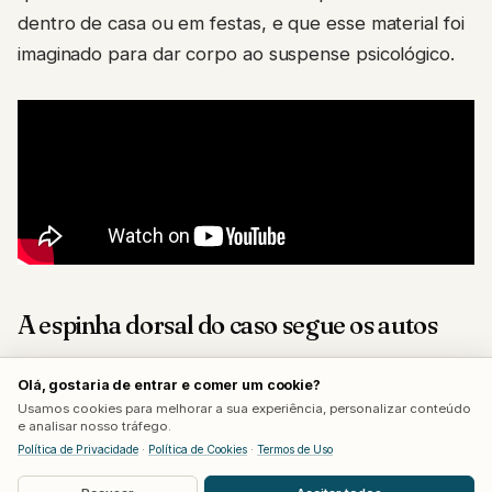
dentro de casa ou em festas, e que esse material foi
imaginado para dar corpo ao suspense psicológico.
A espinha dorsal do caso segue os autos
Os fatos que sustentam a acusação original
Olá, gostaria de entrar e comer um cookie?
aparecem no filme sem grandes desvios. Elize
Usamos cookies para melhorar a sua experiência, personalizar conteúdo
e analisar nosso tráfego.
trabalhava como acompanhante quando conheceu
Política de Privacidade
·
Política de Cookies
·
Termos de Uso
Marcos, ainda casado na época, e deixou a atividade