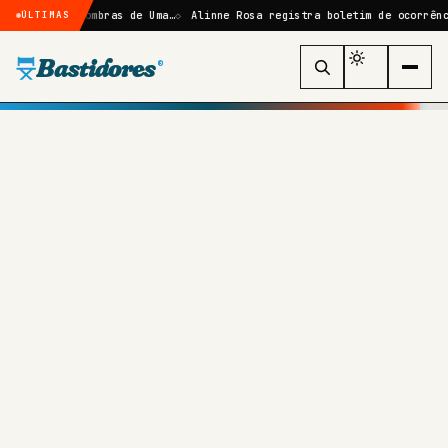
Elize: Sombras de Uma…
Alinne Rosa registra boletim de ocorrência ap
ÚLTIMAS
Bastidores
®