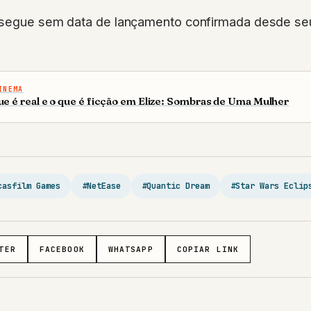
segue sem data de lançamento confirmada desde se
INEMA
ue é real e o que é ficção em Elize: Sombras de Uma Mulher
casfilm Games
#NetEase
#Quantic Dream
#Star Wars Eclip
TER
FACEBOOK
WHATSAPP
COPIAR LINK