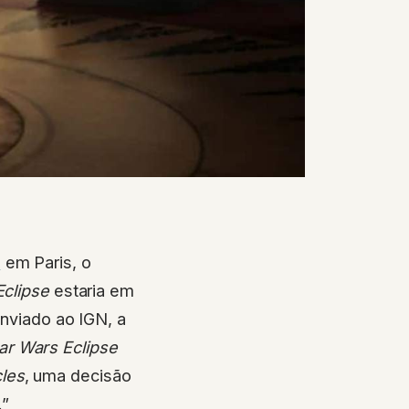
m
em Paris, o
Eclipse
estaria em
nviado ao IGN, a
ar Wars Eclipse
cles
, uma decisão
.”