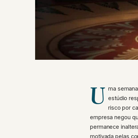
U
ma semana
estúdio re
risco por c
empresa negou qua
permanece inalter
motivada pelas co