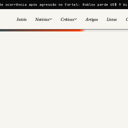
cia após agressão no Fortal
Roblox perde US$ 9 bi em um dia
Início
Notícias
Críticas
Artigos
Listas
C
Viral
Cinema
Cinema
Games
Séries
TV
Games
Quadrinhos
Quadrinhos
Livros
Famosos
Livros
Tecnologia