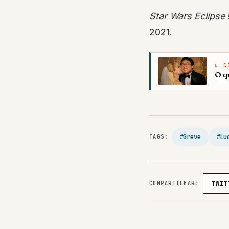
Star Wars Eclipse
2021.
C
O q
#Greve
#Lu
TAGS:
COMPARTILHAR:
TWIT