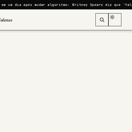
 após mudar algoritmo
Britney Spears diz que ‘falhou como m
olunas