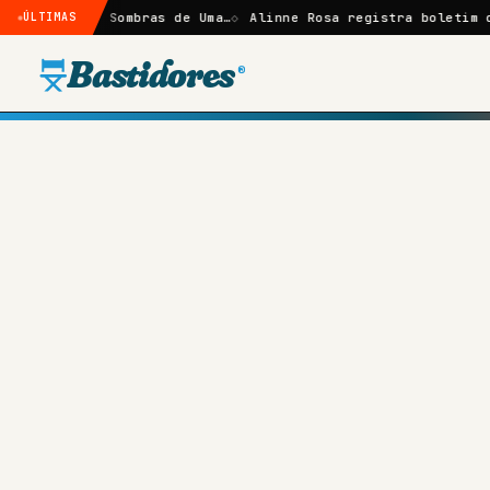
ze: Sombras de Uma…
ÚLTIMAS
Alinne Rosa registra boletim de ocorrên
Bastidores
®