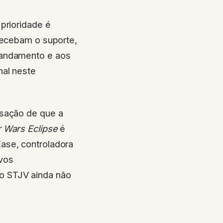
prioridade é
recebam o suporte,
 andamento e aos
nal neste
usação de que a
r Wars Eclipse
é
ase, controladora
vos
o STJV ainda não