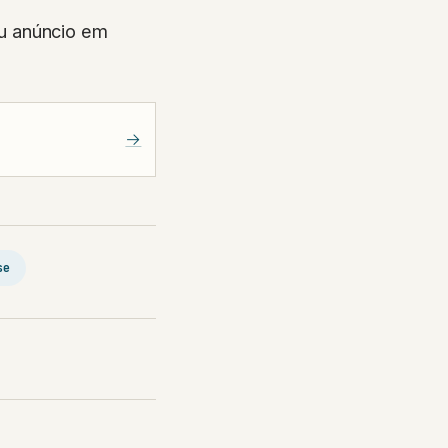
u anúncio em
→
se