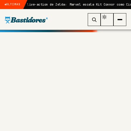
filme live-action de Zelda
Marvel escala Kit Connor como Ciclope no 
ÚLTIMAS
Bastidores
®