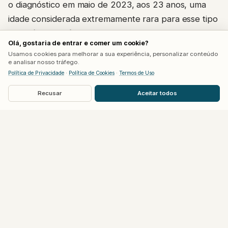
o diagnóstico em maio de 2023, aos 23 anos, uma
idade considerada extremamente rara para esse tipo
específico de câncer, geralmente diagnosticado em
Olá, gostaria de entrar e comer um cookie?
pessoas acima dos 50 anos.
Usamos cookies para melhorar a sua experiência, personalizar conteúdo
e analisar nosso tráfego.
Segundo relatos publicados por ela mesma ao longo
Política de Privacidade
·
Política de Cookies
·
Termos de Uso
do tratamento, o que inicialmente parecia ser uma
Recusar
Aceitar todos
hérnia acabou revelando o tumor. Cinco meses de
quimioterapia e imunoterapia reduziram a massa,
seguidos de cirurgia para remoção de boa parte do
tumor. Parte do câncer, porém, permaneceu alojada
no fígado, e novos exames meses depois revelaram
crescimento de lesões, levando Sydney a buscar
uma segunda opinião médica e uma nova equipe em
Nova York.