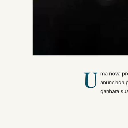
U
ma nova pr
anunciada p
ganhará sua