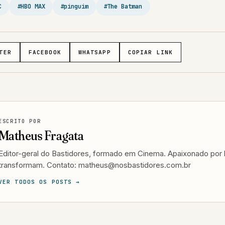
C
#HBO MAX
#pinguim
#The Batman
TER
FACEBOOK
WHATSAPP
COPIAR LINK
ESCRITO POR
Matheus Fragata
Editor-geral do Bastidores, formado em Cinema. Apaixonado por h
transformam. Contato: matheus@nosbastidores.com.br
VER TODOS OS POSTS →