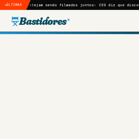
jam sendo filmados juntos
ÚLTIMAS
CEO diz que discos ‘não fazem se
Bastidores
®