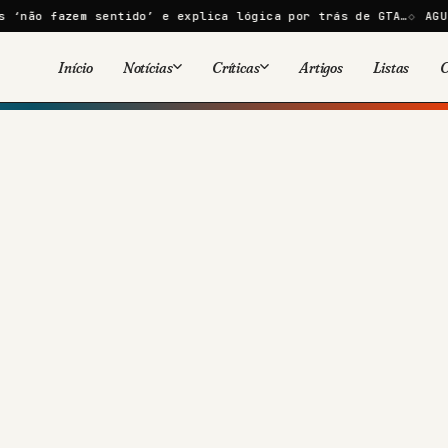
ntido’ e explica lógica por trás de GTA…
AGU vai à Justiça 
Início
Notícias
Críticas
Artigos
Listas
C
Viral
Cinema
Cinema
Games
Séries
TV
Games
Quadrinhos
Quadrinhos
Livros
Famosos
Livros
Tecnologia