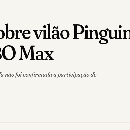
obre vilão Pingui
BO Max
da não foi confirmada a participação de