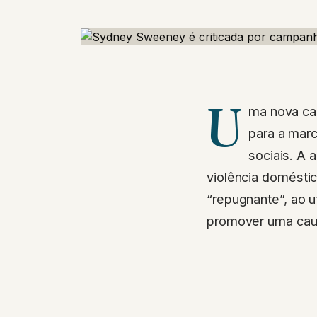
U
ma nova cam
para a mar
sociais. A 
violência doméstic
“repugnante”, ao u
promover uma caus