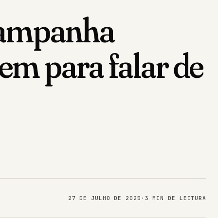
 campanha
gem para falar de
27 DE JULHO DE 2025
·
3 MIN DE LEITURA