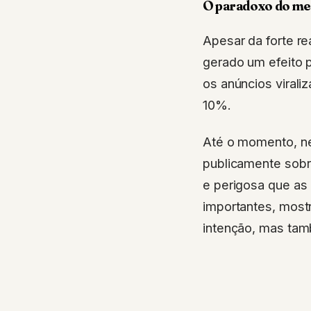
O paradoxo do mer
Apesar da forte r
gerado um efeito p
os anúncios virali
10%.
Até o momento, n
publicamente sobr
e perigosa que as
importantes, most
intenção, mas tam