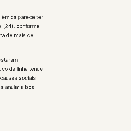
lêmica parece ter
ra (24), conforme
lta de mais de
estaram
co da linha tênue
causas sociais
 anular a boa