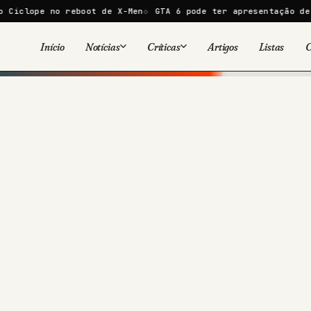
pe no reboot de X-Men
GTA 6 pode ter apresentação de 30 min
Início
Notícias
Críticas
Artigos
Listas
C
Viral
Cinema
Cinema
Games
Séries
TV
Games
Quadrinhos
Quadrinhos
Livros
Famosos
Livros
Tecnologia