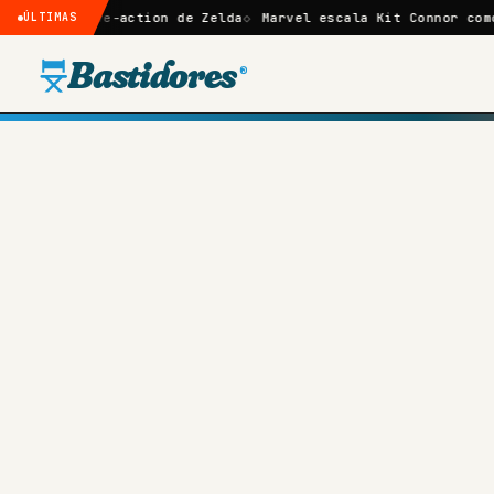
me live-action de Zelda
ÚLTIMAS
Marvel escala Kit Connor como Ciclo
Bastidores
®