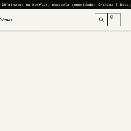
utos na Netflix, especula comunidade
Crítica | Desejo em Ma
olunas