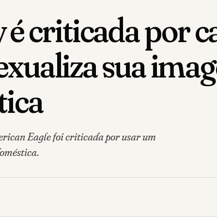
 é criticada por
 sexualiza sua ima
tica
can Eagle foi criticada por usar um
oméstica.