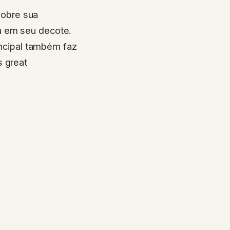
sobre sua
a em seu decote.
rincipal também faz
s great