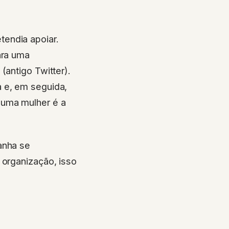
endia apoiar.
ara uma
(antigo Twitter).
a e, em seguida,
 uma mulher é a
anha se
 organização, isso