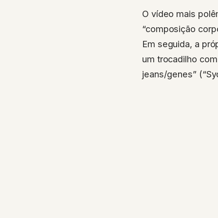
O vídeo mais pol
“composição corpo
Em seguida, a próp
um trocadilho com 
jeans/genes” (“Sy