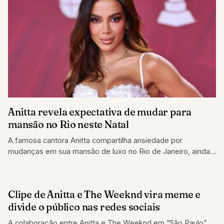
Anitta revela expectativa de mudar para
mansão no Rio neste Natal
A famosa cantora Anitta compartilha ansiedade por
mudanças em sua mansão de luxo no Rio de Janeiro, ainda
este ano
Clipe de Anitta e The Weeknd vira meme e
MÚSICA
divide o público nas redes sociais
A colaboração entre Anitta e The Weeknd em “São Paulo”