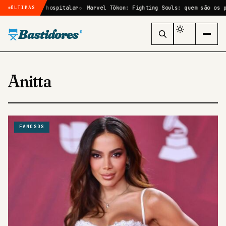
ternação hospitalar
Marvel Tōkon: Fighting Souls: quem são os person
ÚLTIMAS
Bastidores
®
Anitta
FAMOSOS