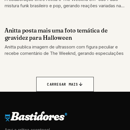
mistura funk brasileiro e pop, gerando reações variadas nas
redes sociais
Anitta posta mais uma foto temática de
FAMOSOS
gravidez para Halloween
Anitta publica imagem de ultrassom com figura peculiar e
recebe comentário de The Weeknd, gerando especulações
CARREGAR MAIS
Bastidores
®
Aqui a crítica acontece!