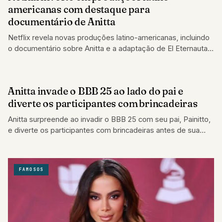
americanas com destaque para
documentário de Anitta
Netflix revela novas produções latino-americanas, incluindo
o documentário sobre Anitta e a adaptação de El Eternauta,
com Ricardo Darín.
Anitta invade o BBB 25 ao lado do pai e
REALITIES
diverte os participantes com brincadeiras
Anitta surpreende ao invadir o BBB 25 com seu pai, Painitto,
e diverte os participantes com brincadeiras antes de sua
apresentação
FAMOSOS