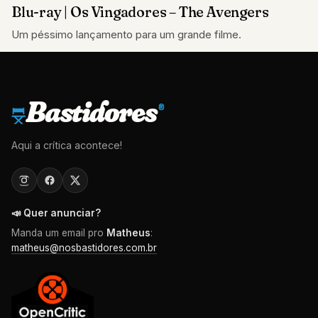
Blu-ray | Os Vingadores – The Avengers
SEM CLASSIFICAÇÃO
Um péssimo lançamento para um grande filme.
Bastidores
®
Aqui a crítica acontece!
📣 Quer anunciar?
Manda um email pro
Matheus
:
matheus@nosbastidores.com.br