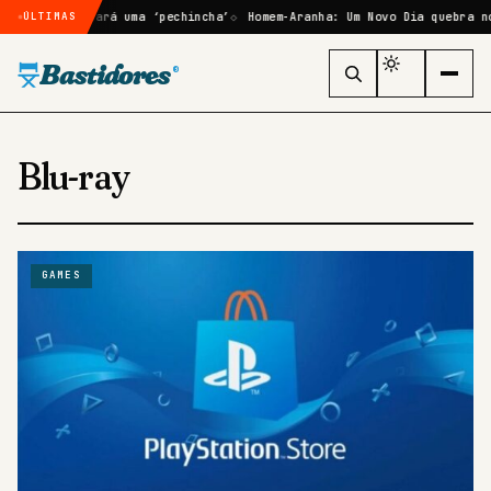
TA 6 se provará uma ‘pechincha’
Homem-Aranha: Um Novo Dia quebra nov
ÚLTIMAS
Bastidores
®
Blu-ray
GAMES