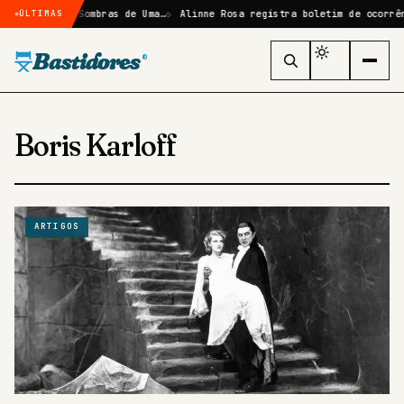
o em Elize: Sombras de Uma…
Alinne Rosa registra boletim de ocorrênc
ÚLTIMAS
Bastidores
®
Boris Karloff
ARTIGOS