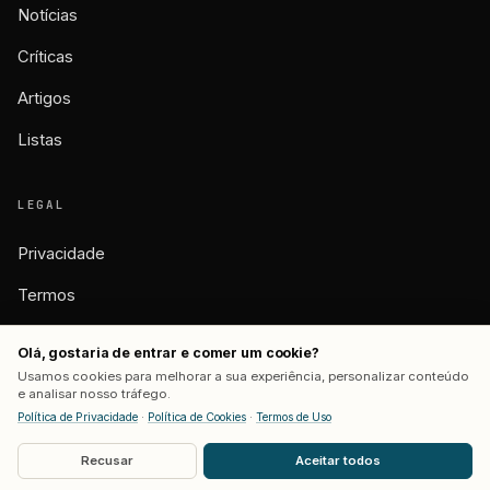
Notícias
Críticas
Artigos
Listas
LEGAL
Privacidade
Termos
Cookies
Olá, gostaria de entrar e comer um cookie?
Usamos cookies para melhorar a sua experiência, personalizar conteúdo
e analisar nosso tráfego.
Política de Privacidade
·
Política de Cookies
·
Termos de Uso
© 2026 BASTIDORES. TODOS OS DIREITOS RESERVADOS.
FEITO COM CAFÉ POR
MATHEUS SERAFIM
Recusar
Aceitar todos