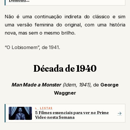
Demolidor
está em
produção
para a
Não é uma continuação indireta do clássico e sim
Disney+
uma versão feminina do original, com uma história
nova, mas sem o mesmo brilho.
“O Lobisomem”, de 1941.
Década de 1940
Man Made a Monster
(Idem, 1941)
, de
George
Waggner
LISTAS
5 Filmes essenciais para ver no Prime
→
Video nesta Semana