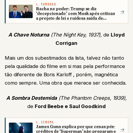
FAMOSOS
Racha no poder: Trump se diz
→
‘decepcionado’ com Musk após críticas
a projeto de lei e ruidosa saída do
governo
A Chave Noturna
(The Night Key, 1937),
de
Lloyd
Corrigan
Mais um dos subestimados da lista, talvez não tanto
pela qualidade do filme em si mas pela performance
tão diferente de Boris Karloff , porém, magnética
como sempre. Uma obra que merece ser conhecida.
A Sombra Destemida
(The Phantom Creeps, 1939),
de
Ford Beebe e Saul Goodkind
CINEMA
James Gunn explica por que cenas pós-
→
créditos de ‘Superman’ não preparam o