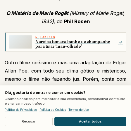
O Mistério de Marie Rogêt
(Mistery of Marie Roget,
1942),
de
Phil Rosen
FAMOSOS
Narcisa tomava banho de champanhe
→
para tirar ‘mau-olhado’
Outro filme raríssimo e mais uma adaptação de Edgar
Allan Poe, com todo seu clima gótico e misterioso,
mesmo o filme não fazendo jus. Porém, conta com
uma boa performance de
Maria Montez.
Olá, gostaria de entrar e comer um cookie?
Usamos cookies para melhorar a sua experiência, personalizar conteúdo
O Agente Invisível
(The Invisible Agent, 1942),
de
e analisar nosso tráfego.
Edwin Marin
Política de Privacidade
·
Política de Cookies
·
Termos de Uso
Recusar
Aceitar todos
Espécie de “quarta continuação” do filme original, se