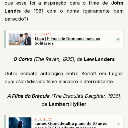
que esse foi a inspiração para o filme de
John
Landis
de 1981 com o nome ligeiramente bem
parecido?)
LISTAS
Lista | Filmes de Romance para os
→
Solitários
O Corvo
(The Raven, 1935),
de
Lew Landers
Outro embate antológico entre Korloff em Lugosi
num divertidíssimo filme macabro e aterrorizante.
A Filha do Drácula
(The Dracula’s Daughter, 1936),
de
Lambert Hyllier
CINEMA
James Gunn detalha plano de 10 anos
→