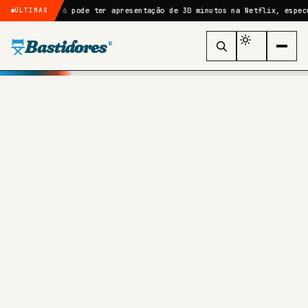
GTA 6 pode ter apresentação de 30 minutos na Netflix, especula comuni
ÚLTIMAS
Bastidores
®