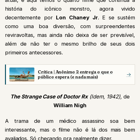
atual, e aqui temos o quarto filme que continua a
história do icônico monstro, agora vivido
decentemente por
Lon Chaney Jr
. E se sustém
como uma boa diversão, com surpreendentes
reviravoltas, mas ainda não deixa de ser previsível,
além de não ter o mesmo brilho de seus dois
primeiros antecessores.
Crítica | Anônimo 2 entrega o que o
→
público espera (e nada mais)
The Strange Case of Doctor Rx
(Idem, 1942),
de
William Nigh
A trama de um médico assassino soa bem
interessante, mas o filme não é lá dos mais bem
avaliados. Só checando pra realmente dizer.