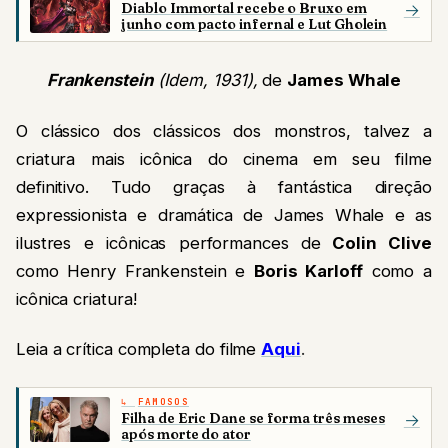
Diablo Immortal recebe o Bruxo em
→
junho com pacto infernal e Lut Gholein
Frankenstein
(Idem, 1931),
de
James Whale
O clássico dos clássicos dos monstros, talvez a
criatura mais icônica do cinema em seu filme
definitivo. Tudo graças à fantástica direção
expressionista e dramática de James Whale e as
ilustres e icônicas performances de
Colin Clive
como Henry Frankenstein e
Boris Karloff
como a
icônica criatura!
Leia a crítica completa do filme
Aqui
.
FAMOSOS
Filha de Eric Dane se forma três meses
→
após morte do ator