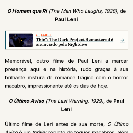
O Homem que Ri
(The Man Who Laughs, 1928),
de
Paul Leni
GAMES
Thief: The Dark Project Remastered é
→
anunciado pela Nightdive
Memorável, outro filme de Paul Leni a marcar
presença aqui e na história, tudo graças à sua
brilhante mistura de romance trágico com o horror
macabro, impressionante até os dias de hoje.
O Último Aviso
(The Last Warning, 1929),
de
Paul
Leni
Último filme de Leni antes de sua morte,
O Último
Aviso
é um
thriller
repleto de toques macabros, além