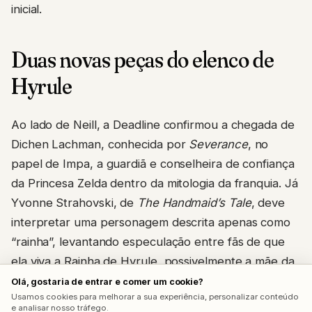
inicial.
Duas novas peças do elenco de
Hyrule
Ao lado de Neill, a Deadline confirmou a chegada de
Dichen Lachman, conhecida por
Severance
, no
papel de Impa, a guardiã e conselheira de confiança
da Princesa Zelda dentro da mitologia da franquia. Já
Yvonne Strahovski, de
The Handmaid’s Tale
, deve
interpretar uma personagem descrita apenas como
“rainha”, levantando especulação entre fãs de que
ela viva a Rainha de Hyrule, possivelmente a mãe da
própria Zelda.
Olá, gostaria de entrar e comer um cookie?
Usamos cookies para melhorar a sua experiência, personalizar conteúdo
e analisar nosso tráfego.