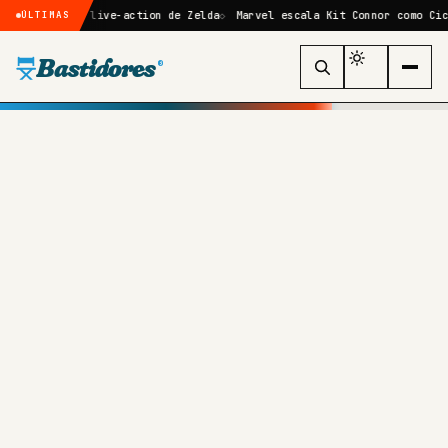
filme live-action de Zelda
Marvel escala Kit Connor como Ciclope no 
ÚLTIMAS
Bastidores
®