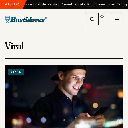
me live-action de Zelda
Marvel escala Kit Connor como Ciclope no reb
ÚLTIMAS
Bastidores
®
Viral
VIRAL