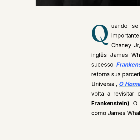
Q
uando se
importante
Chaney Jr
inglês James Wh
sucesso
Frankens
retorna sua parce
Universal,
O Homem
volta a revisita
Frankenstein)
. O
como James Whale 