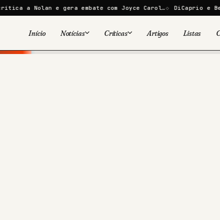
olan e gera embate com Joyce Carol…
DiCaprio e Bezos lançam
Início
Notícias
Críticas
Artigos
Listas
C
Viral
Cinema
Cinema
Games
Séries
TV
Games
Quadrinhos
Quadrinhos
Livros
Famosos
Livros
Tecnologia