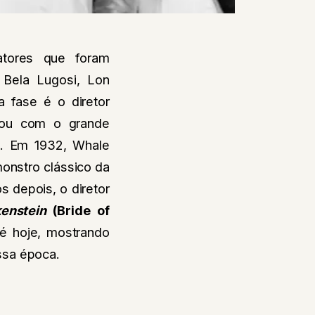
atores que foram
, Bela Lugosi, Lon
 fase é o diretor
çou com o grande
o. Em 1932, Whale
onstro clássico da
s depois, o diretor
enstein
(Bride of
té hoje, mostrando
ssa época.