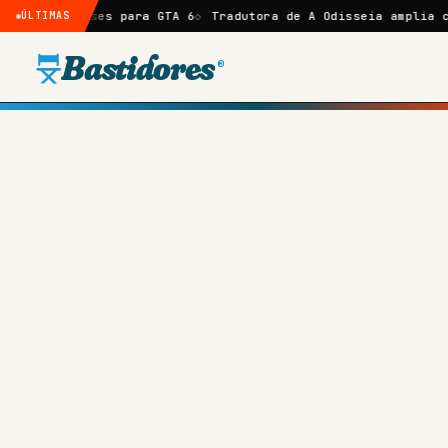
meses para GTA 6
ÚLTIMAS
Tradutora de A Odisseia amplia crítica a N
Bastidores
®