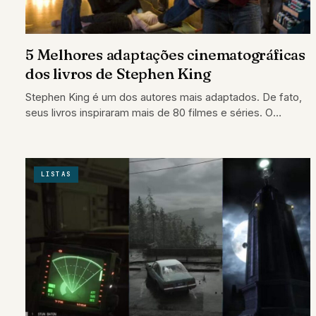
5 Melhores adaptações cinematográficas
dos livros de Stephen King
Stephen King é um dos autores mais adaptados. De fato,
seus livros inspiraram mais de 80 filmes e séries. O
sucesso varia…
LISTAS