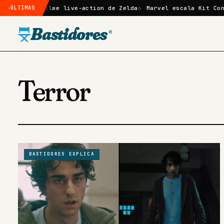
no filme live-action de Zelda
ÚLTIMAS
Marvel escala Kit Connor como
Bastidores
®
Terror
BASTIDORES EXPLICA