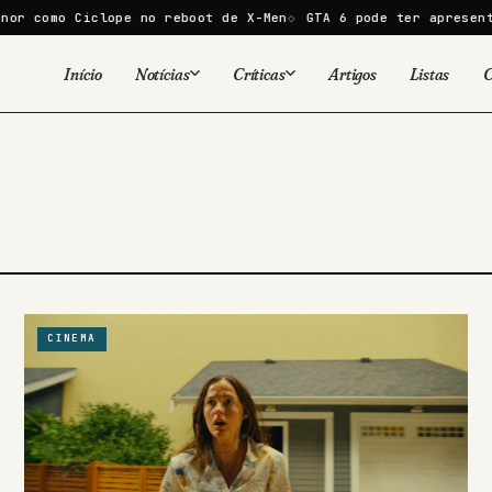
 Ciclope no reboot de X-Men
GTA 6 pode ter apresentação de 
Início
Notícias
Críticas
Artigos
Listas
C
Viral
Cinema
Cinema
Games
Séries
TV
Games
Quadrinhos
Quadrinhos
Livros
Famosos
CINEMA
Livros
Tecnologia