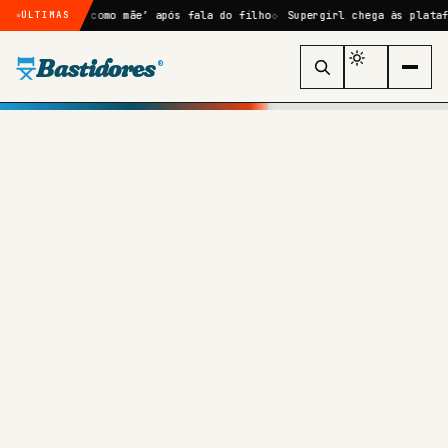
alhou como mãe’ após fala do filho
Supergirl chega às plataformas di
ÚLTIMAS
Bastidores
®