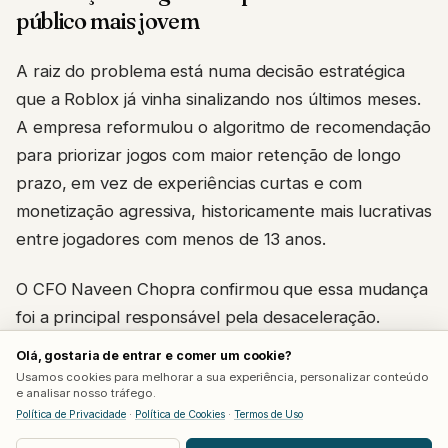
público mais jovem
A raiz do problema está numa decisão estratégica
que a Roblox já vinha sinalizando nos últimos meses.
A empresa reformulou o algoritmo de recomendação
para priorizar jogos com maior retenção de longo
prazo, em vez de experiências curtas e com
monetização agressiva, historicamente mais lucrativas
entre jogadores com menos de 13 anos.
O CFO Naveen Chopra confirmou que essa mudança
foi a principal responsável pela desaceleração.
Segundo ele, a monetização por hora ficou abaixo
Olá, gostaria de entrar e comer um cookie?
do previsto justamente no público infantil, à medida
Usamos cookies para melhorar a sua experiência, personalizar conteúdo
e analisar nosso tráfego.
que o algoritmo passou a dar menos espaço para
Política de Privacidade
·
Política de Cookies
·
Termos de Uso
títulos virais de curta duração. Jogos como
Grow a