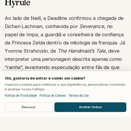
Hyrule
Ao lado de Neill, a Deadline confirmou a chegada de
Dichen Lachman, conhecida por
Severance
, no
papel de Impa, a guardiã e conselheira de confiança
da Princesa Zelda dentro da mitologia da franquia. Já
Yvonne Strahovski, de
The Handmaid’s Tale
, deve
interpretar uma personagem descrita apenas como
“rainha”, levantando especulação entre fãs de que
ela viva a Rainha de Hyrule, possivelmente a mãe da
Olá, gostaria de entrar e comer um cookie?
própria Zelda.
Usamos cookies para melhorar a sua experiência, personalizar conteúdo
e analisar nosso tráfego.
Política de Privacidade
·
Política de Cookies
·
Termos de Uso
Com Strahovski no papel de rainha, a teoria mais
forte entre a comunidade é que Neill esteja
Recusar
Aceitar todos
destinado a viver justamente o Rei de Hyrule, pai de
Zelda, embora essa hipótese ainda não tenha