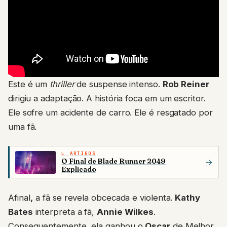
Este é um
thriller
de suspense intenso.
Rob Reiner
dirigiu a adaptação. A história foca em um escritor.
Ele sofre um acidente de carro. Ele é resgatado por
uma fã.
ARTIGOS
O Final de Blade Runner 2049
→
Explicado
Afinal
,
a fã se revela obcecada e violenta.
Kathy
Bates
interpreta a fã,
Annie Wilkes
.
Consequentemente, ela ganhou o
Oscar
de Melhor