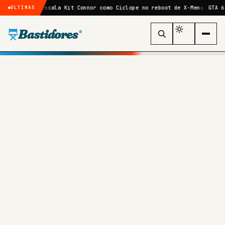
el escala Kit Connor como Ciclope no reboot de X-Men
GTA 6 pode ter 
ÚLTIMAS
Bastidores
®